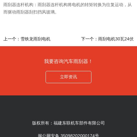
雨刮器连杆机构：雨刮器连杆机构将电机的转矩转换为往复运动，从
而驱动雨刮器刮扫挡风玻璃。
上一个：
雪铁龙雨刮电机
下一个：
雨刮电机30瓦24伏
我要咨询汽车雨刮器！
立即资讯
版权所有：福建东联机车部件有限公司
闽公网安备 35098202000174号