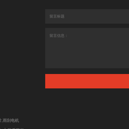
片,雨刮电机