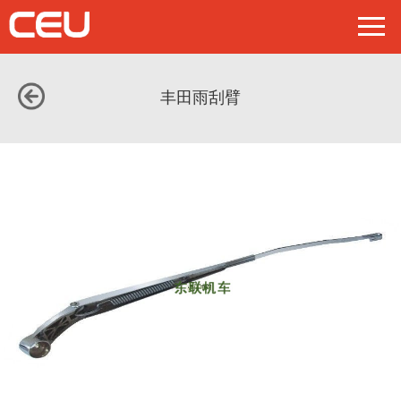
丰田雨刮臂