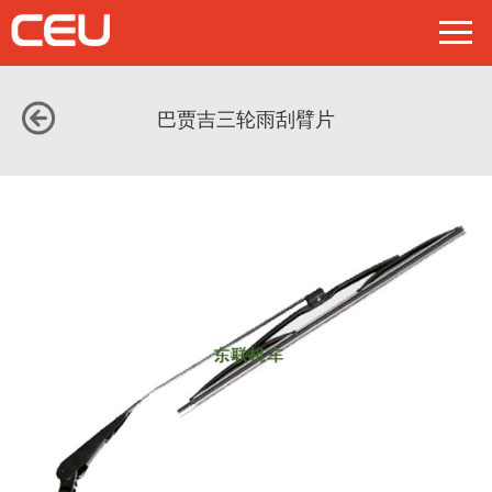
巴贾吉三轮雨刮臂片