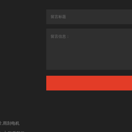
片,雨刮电机