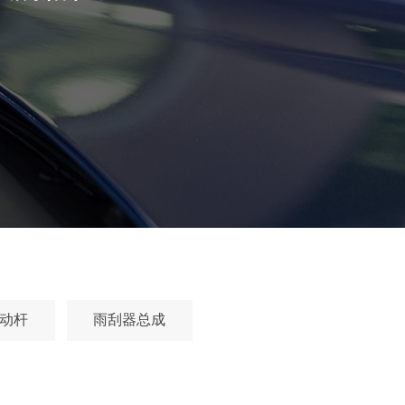
动杆
雨刮器总成