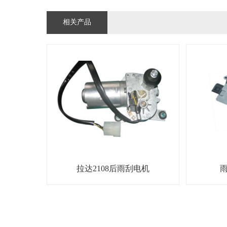
相关产品
拉达2108后雨刮电机