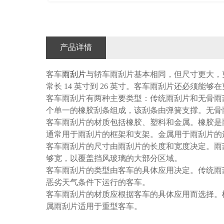
产品详情
客车
雨刮片
与轿车雨刮片基本相同，但尺寸更大，更耐
常长 14 英寸到 26 英寸。客车雨刮片还必须
客车雨刮片有两种主要类型：传统雨刮片和无骨雨
个单一的橡胶刮条组成，该刮条由弹簧支撑。无骨
客车雨刮片的材质包括橡胶、塑料和金属。橡胶是
通常用于雨刮片的框架和支架。金属用于雨刮片的
客车雨刮片的尺寸由雨刮片的长度和宽度决定。雨
够宽，以覆盖挡风玻璃的大部分区域。
客车雨刮片的类型由客车的具体应用决定。传统雨
恶劣天气条件下运行的客车。
客车雨刮片的材质应根据客车的具体应用而选择。
属雨刮片适用于重型客车。