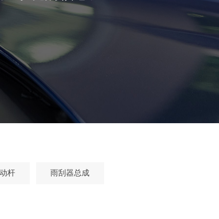
动杆
雨刮器总成