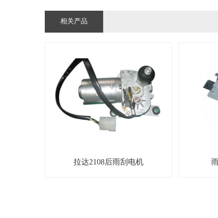
相关产品
拉达2108后雨刮电机