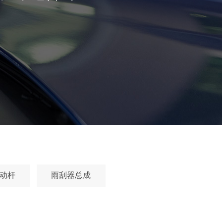
动杆
雨刮器总成