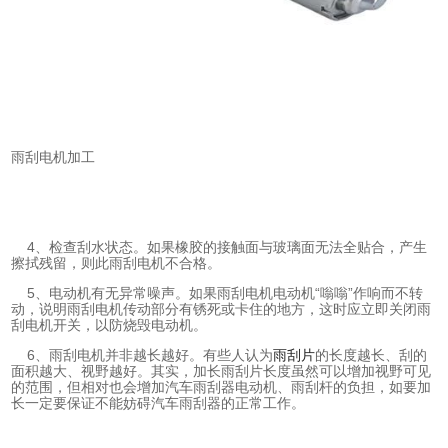
雨刮电机加工
4、检查刮水状态。如果橡胶的接触面与玻璃面无法全贴合，产生
擦拭残留，则此雨刮电机不合格。
5、电动机有无异常噪声。如果雨刮电机电动机“嗡嗡”作响而不转
动，说明雨刮电机传动部分有锈死或卡住的地方，这时应立即关闭雨
刮电机开关，以防烧毁电动机。
6、雨刮电机并非越长越好。有些人认为
雨刮片
的长度越长、刮的
面积越大、视野越好。其实，加长雨刮片长度虽然可以增加视野可见
的范围，但相对也会增加汽车雨刮器电动机、雨刮杆的负担，如要加
长一定要保证不能妨碍汽车雨刮器的正常工作。