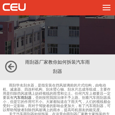
雨刮器厂家教你如何拆装汽车雨
刮器
雨刮学名刮水器，是指安装在挡风玻璃前的片式结构，由电动
机、减速器、四连杆机构、刮水臂心轴、刮水片总成等组成，主要作
用是扫除挡风玻璃上妨碍视线的雨雪和尘土。任何汽车上都要且一定
要装有
汽车雨刮器
，否则按照我国法律不予上路。别看汽车雨刮器虽
小，但是它的作用可不小。大家都知道在下雨天气，人们的视线都会
受到一定影响，而对于驾驶者的影响会更加大，有了汽车雨刮器，可
以帮助驾驶者刮除挡风玻璃上的雨水，提高司机朋友的能见度。
关于汽车雨刮器如何拆装，在这里由雨刮器厂家教大家拆装的方