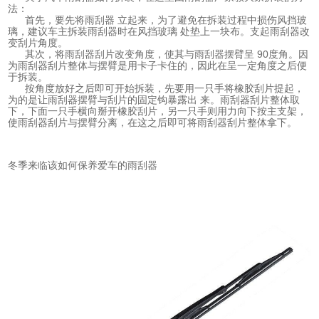
法：
首先，要先将雨刮器 立起来，为了避免在拆装过程中损伤风挡玻
璃，建议车主拆装雨刮器时在风挡玻璃 处垫上一块布。支起雨刮器改
变刮片角度。
其次，将雨刮器刮片改变角度，使其与雨刮器摆臂呈 90度角。因
为雨刮器刮片整体与摆臂是用卡子卡住的，因此在呈一定角度之后便
于拆装。
按角度放好之后即可开始拆装，先要用一只手将橡胶刮片提起，
为的是让雨刮器摆臂与刮片的固定钩暴露出 来。雨刮器刮片整体取
下，下面一只手横向掰开橡胶刮片，另一只手则用力向下按主支架，
使雨刮器刮片与摆臂分离，在这之后即可将雨刮器刮片整体拿下。
冬季来临该如何保养爱车的雨刮器