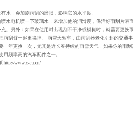
没有水，会加剧雨刮的磨损，影响它的水平度。
喷水电机喷一下玻璃水，来增加他的润滑度，保活好雨刮片表
充。另外：如果在使用时出现刮不干净或模糊时，就需要更换
把雨刮臂一起更换掉。 雨雪天驾车，由雨刮器老化引起的交通事
要一年更换一次，尤其是近长春持续的雨雪天气，如果你的雨刮
使用频率高的汽车配件之一。
//www.c-eu.cn/