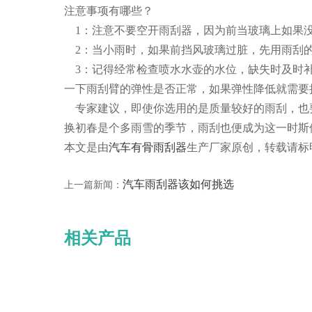
注意事项有哪些？
1：注意不要空开雨刮器，因为前当玻璃上如果
2：当小雨时，如果前挡风玻璃过脏，先用雨刮的
3：记得经常检查喷水水壶的水位，缺失时及时补
一下雨刮臂的弹性是否正常，如果弹性降低就需要
专家建议，即使你选用的是质量较好的雨刮，也
换初春是个多雨雪的季节，雨刮也便成为这一时斯
本文是由
汽车有骨雨刮器
生产厂家原创，转载请标明http:
汽车雨刮器该如何挑选
上一篇新闻：
相关产品