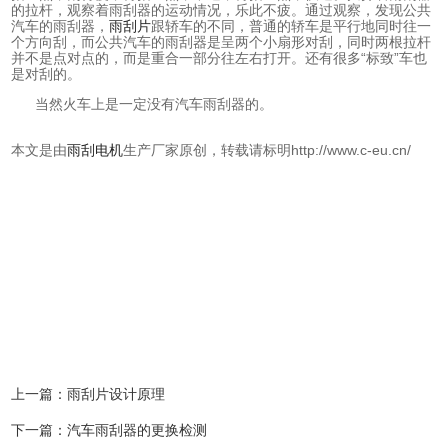
的拉杆，观察着雨刮器的运动情况，乐此不疲。通过观察，发现公共
汽车的雨刮器，
雨刮片
跟轿车的不同，普通的轿车是平行地同时往一
个方向刮，而公共汽车的雨刮器是呈两个小扇形对刮，同时两根拉杆
并不是点对点的，而是重合一部分往左右打开。还有很多“标致”车也
是对刮的。
当然火车上是一定没有汽车雨刮器的。
本文是由
雨刮电机
生产厂家原创，转载请标明http://www.c-eu.cn/
上一篇：
雨刮片设计原理
下一篇：
汽车雨刮器的更换检测