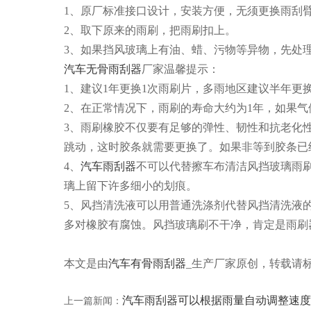
1、原厂标准接口设计，安装方便，无须更换雨刮
2、取下原来的雨刷，把雨刷扣上。
3、如果挡风玻璃上有油、蜡、污物等异物，先处
汽车无骨雨刮器
厂家温馨提示：
1、建议1年更换1次雨刷片，多雨地区建议半年更
2、在正常情况下，雨刷的寿命大约为1年，如果
3、雨刷橡胶不仅要有足够的弹性、韧性和抗老化
跳动，这时胶条就需要更换了。如果非等到胶条已
4、
汽车雨刮器
不可以代替擦车布清洁风挡玻璃雨
璃上留下许多细小的划痕。
5、风挡清洗液可以用普通洗涤剂代替风挡清洗液
多对橡胶有腐蚀。风挡玻璃刷不干净，肯定是雨刷
本文是由
汽车有骨雨刮器
_生产厂家原创，转载请标明http
汽车雨刮器可以根据雨量自动调整速度
上一篇新闻：