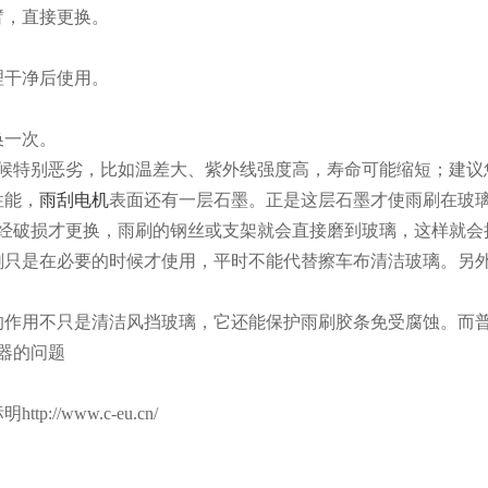
臂，直接更换。
理干净后使用。
换一次。
气候特别恶劣，比如温差大、紫外线强度高，寿命可能缩短；建议
性能，
雨刮电机
表面还有一层石墨。正是这层石墨才使雨刷在玻
经破损才更换，雨刷的钢丝或支架就会直接磨到玻璃，这样就会
刷只是在必要的时候才使用，平时不能代替擦车布清洁玻璃。另
的作用不只是清洁风挡玻璃，它还能保护雨刷胶条免受腐蚀。而
器的问题
://www.c-eu.cn/