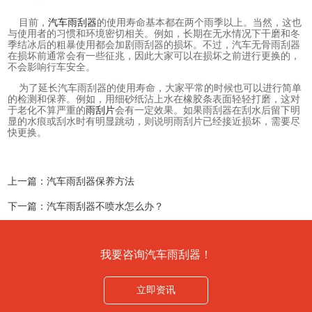
目前，
汽车雨刮器
的使用寿命基本都在两个雨季以上。当然，这也
与使用者的习惯和环境密切相关。例如，长期在无水情况下干磨和冬
季结冰后的粗暴使用都会加剧雨刮器的损坏。不过，汽车无骨雨刮器
在损坏前通常会有一些征兆，因此大家可以在损坏之前进行更换的，
不会影响行车安全。
为了延长汽车雨刮器的使用寿命，大家平常的时候也可以进行简单
的检测和保养。例如，用细砂纸沾上水在橡胶条表面轻轻打磨，这对
于老化不算严重的
雨刮片
会有一定效果。如果雨刮器在刮水后留下明
显的水痕或刮水时有明显跳动，则说明雨刮片已经接近损坏，需要尽
快更换。
上一篇：
汽车雨刮器保养方法
下一篇：
汽车雨刮器不喷水怎么办？
我要咨询汽车雨刮器！
立即资讯