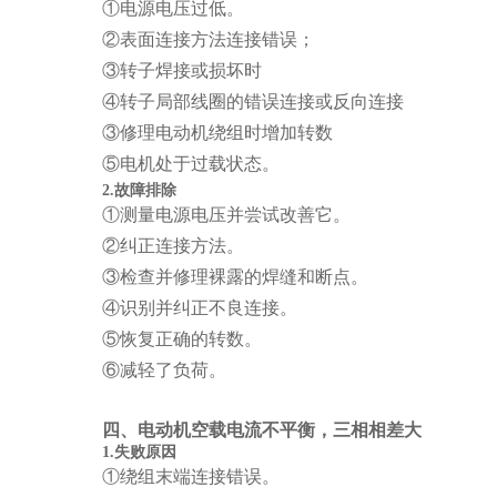
①电源电压过低。
②表面连接方法连接错误；
③转子焊接或损坏时
④转子局部线圈的错误连接或反向连接
③修理电动机绕组时增加转数
⑤电机处于过载状态。
2.故障排除
①测量电源电压并尝试改善它。
②纠正连接方法。
③检查并修理裸露的焊缝和断点。
④识别并纠正不良连接。
⑤恢复正确的转数。
⑥减轻了负荷。
四、电动机空载电流不平衡，三相相差大
1.失败原因
①绕组末端连接错误。