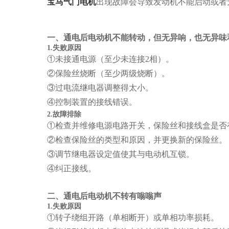
宝马气门电机
出现故障会导致发动机不能启动或者
一、通电后电动机不能转动，但无异响，也无异味
1.失败原因
①未接通电源（至少未连接2相）。
②保险丝烧断（至少两级烧断）。
③过电流继电器调整得太小。
④控制装置的接线错误。
2.故障排除
①检查并维修电源电路开关，保险丝和接线盒是否
②检查保险丝的类型和原因，并更换新的保险丝。
③调节继电器设定值使其与电动机互锁。
④纠正接线。
二、通电后电动机不转有嗡嗡声
1.失败原因
①转子绕组开路（单相断开）或单相功率损耗。