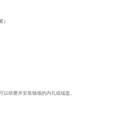
紧）
可以研磨并安装轴颈的内孔或端盖。