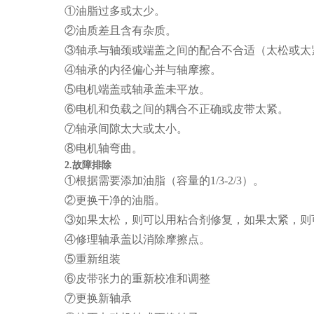
①油脂过多或太少。
②油质差且含有杂质。
③轴承与轴颈或端盖之间的配合不合适（太松或太
④轴承的内径偏心并与轴摩擦。
⑤电机端盖或轴承盖未平放。
⑥电机和负载之间的耦合不正确或皮带太紧。
⑦轴承间隙太大或太小。
⑧电机轴弯曲。
2.故障排除
①根据需要添加油脂（容量的1/3-2/3）。
②更换干净的油脂。
③如果太松，则可以用粘合剂修复，如果太紧，则
④修理轴承盖以消除摩擦点。
⑤重新组装
⑥皮带张力的重新校准和调整
⑦更换新轴承