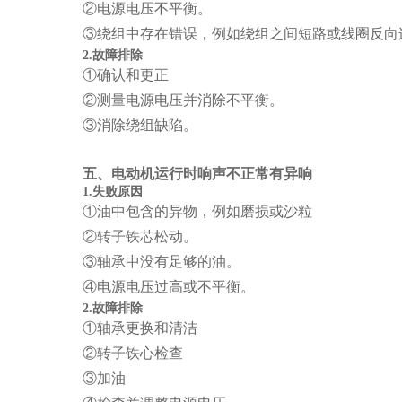
②电源电压不平衡。
③绕组中存在错误，例如绕组之间短路或线圈反向
2.故障排除
①确认和更正
②测量电源电压并消除不平衡。
③消除绕组缺陷。
五、电动机运行时响声不正常有异响
1.失败原因
①油中包含的异物，例如磨损或沙粒
②转子铁芯松动。
③轴承中没有足够的油。
④电源电压过高或不平衡。
2.故障排除
①轴承更换和清洁
②转子铁心检查
③加油