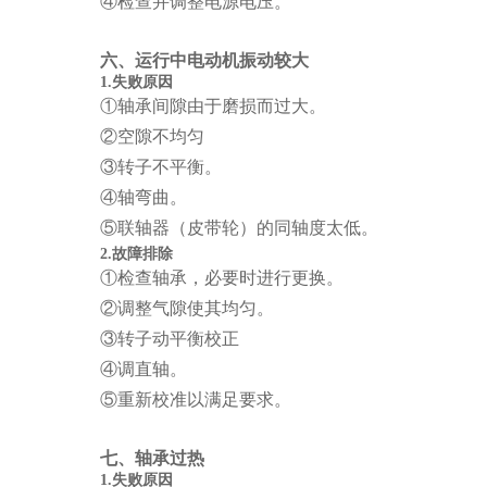
④检查并调整电源电压。
六、运行中电动机振动较大
1.失败原因
①轴承间隙由于磨损而过大。
②空隙不均匀
③转子不平衡。
④轴弯曲。
⑤联轴器（皮带轮）的同轴度太低。
2.故障排除
①检查轴承，必要时进行更换。
②调整气隙使其均匀。
③转子动平衡校正
④调直轴。
⑤重新校准以满足要求。
七、轴承过热
1.失败原因