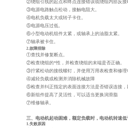
②绕组引线的起点和终点连接错误或绕组内部反接
③电源电路触点松动，接触电阻大。
④电机负载太大或转子卡住。
⑤电源电压过低。
⑥小型电动机组件太紧，或轴承上的油脂太紧。
⑦轴承被卡住。
2.故障排除
①查找并修复断点。
②检查绕组的*性，并检查绕组的末端是否正确。
③拧紧松动的接线螺钉，并使用万用表检查和修理
④减轻负载或检测并消除机械故障
⑤检查并纠正指定的表面连接方法是否错误连接，
⑥新组件提高了灵活性，可以适当更换润滑脂
⑦维修轴承。
三、电动机起动困难，额定负载时，电动机转速低
1.失败原因